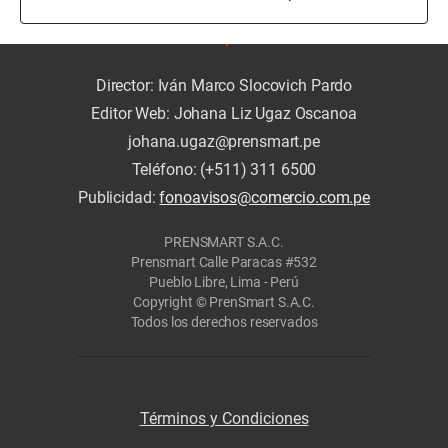
Director: Iván Marco Slocovich Pardo
Editor Web: Johana Liz Ugaz Oscanoa
johana.ugaz@prensmart.pe
Teléfono: (+511) 311 6500
Publicidad:
fonoavisos@comercio.com.pe
PRENSMART S.A.C.
Prensmart Calle Paracas #532
Pueblo Libre, Lima - Perú
Copyright © PrenSmart S.A.C.
Todos los derechos reservados
Términos y Condiciones