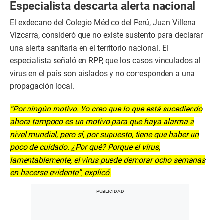
Especialista descarta alerta nacional
El exdecano del Colegio Médico del Perú, Juan Villena
Vizcarra, consideró que no existe sustento para declarar
una alerta sanitaria en el territorio nacional. El
especialista señaló en RPP, que los casos vinculados al
virus en el país son aislados y no corresponden a una
propagación local.
“Por ningún motivo. Yo creo que lo que está sucediendo
ahora tampoco es un motivo para que haya alarma a
nivel mundial, pero sí, por supuesto, tiene que haber un
poco de cuidado. ¿Por qué? Porque el virus,
lamentablemente, el virus puede demorar ocho semanas
en hacerse evidente”, explicó.