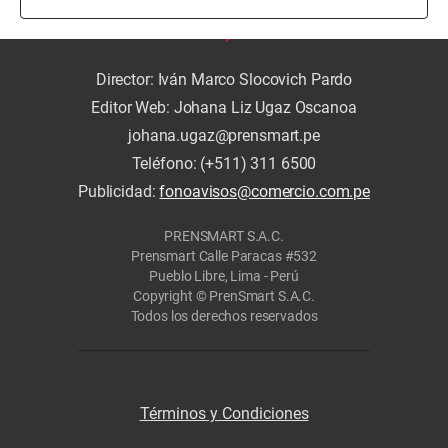
Director: Iván Marco Slocovich Pardo
Editor Web: Johana Liz Ugaz Oscanoa
johana.ugaz@prensmart.pe
Teléfono: (+511) 311 6500
Publicidad:
fonoavisos@comercio.com.pe
PRENSMART S.A.C.
Prensmart Calle Paracas #532
Pueblo Libre, Lima - Perú
Copyright © PrenSmart S.A.C.
Todos los derechos reservados
Términos y Condiciones