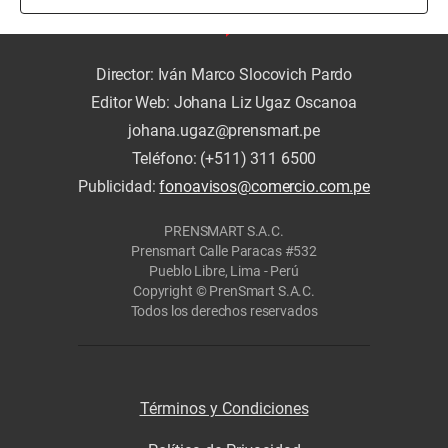
Director: Iván Marco Slocovich Pardo
Editor Web: Johana Liz Ugaz Oscanoa
johana.ugaz@prensmart.pe
Teléfono: (+511) 311 6500
Publicidad:
fonoavisos@comercio.com.pe
PRENSMART S.A.C.
Prensmart Calle Paracas #532
Pueblo Libre, Lima - Perú
Copyright © PrenSmart S.A.C.
Todos los derechos reservados
Términos y Condiciones