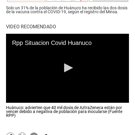
Solo un 31% de la población de Huánuco ha recibido las dos dosis
de la vacuna contra el COVID-19, según el registro del Minsa.
VIDEO RECOMENDADO
Rpp Situacion Covid Huanuco
0
Huánuco: advierten que 40 mil dosis de AztraZeneca están por
s
vencer debido a negativa de población para inocularse (Fuente
e
RPP)
c
o
n
d