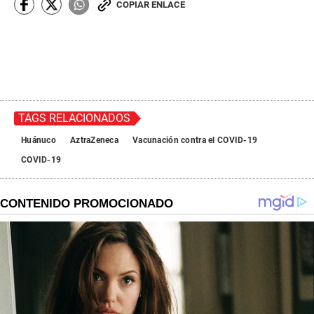
COPIAR ENLACE
s
o
f
0
s
e
c
o
n
d
TAGS RELACIONADOS
s
Huánuco
AztraZeneca
Vacunación contra el COVID-19
COVID-19