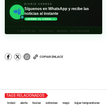
DIARIO CORREO
Síguenos en WhatsApp y recibe las
📲
noticias al instante
✓
UNIRME AL CANAL →
📍 NOTICIAS · POLÍTICA · MUNDO· ACTUALIDAD
COPIAR ENLACE
TAGS RELACIONADOS
Indeci
alerta
lluvias
extremas
mayo
bajas temperaturas