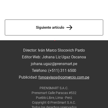
Siguiente artículo
Director: Iván Marco Slocovich Pardo
Editor Web: Johana Liz Ugaz Oscanoa
johana.ugaz@prensmart.pe
Teléfono: (+511) 311 6500
Publicidad:
fonoavisos@comercio.com.pe
PRENSMART S.A.C.
Prensmart Calle Paracas #532
Pueblo Libre, Lima - Perú
Copyright © PrenSmart S.A.C.
Todos los derechos reservados