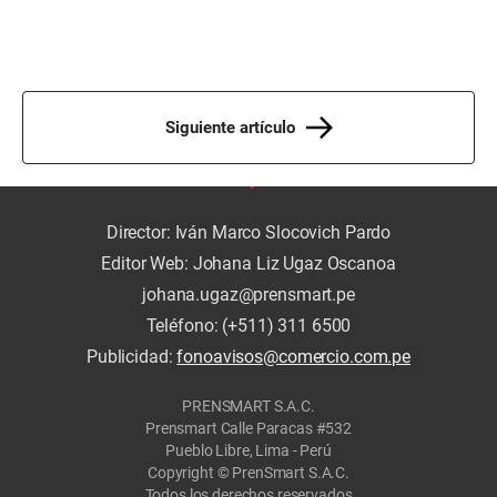
Siguiente artículo
Director: Iván Marco Slocovich Pardo
Editor Web: Johana Liz Ugaz Oscanoa
johana.ugaz@prensmart.pe
Teléfono: (+511) 311 6500
Publicidad:
fonoavisos@comercio.com.pe
PRENSMART S.A.C.
Prensmart Calle Paracas #532
Pueblo Libre, Lima - Perú
Copyright © PrenSmart S.A.C.
Todos los derechos reservados