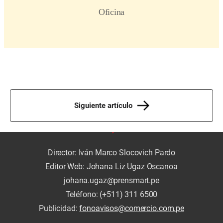
Siguiente artículo
Director: Iván Marco Slocovich Pardo
Editor Web: Johana Liz Ugaz Oscanoa
johana.ugaz@prensmart.pe
Teléfono: (+511) 311 6500
Publicidad:
fonoavisos@comercio.com.pe