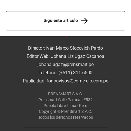
Siguiente artículo
Director: Iván Marco Slocovich Pardo
Editor Web: Johana Liz Ugaz Oscanoa
johana.ugaz@prensmart.pe
Teléfono: (+511) 311 6500
Publicidad:
fonoavisos@comercio.com.pe
PRENSMART S.A.C.
Prensmart Calle Paracas #532
Pueblo Libre, Lima - Perú
Copyright © PrenSmart S.A.C.
Todos los derechos reservados