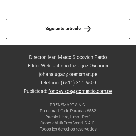
Siguiente artículo
Director: Iván Marco Slocovich Pardo
Editor Web: Johana Liz Ugaz Oscanoa
johana.ugaz@prensmart.pe
Teléfono: (+511) 311 6500
Publicidad:
fonoavisos@comercio.com.pe
PRENSMART S.A.C.
Prensmart Calle Paracas #532
Pueblo Libre, Lima - Perú
Copyright © PrenSmart S.A.C.
Todos los derechos reservados