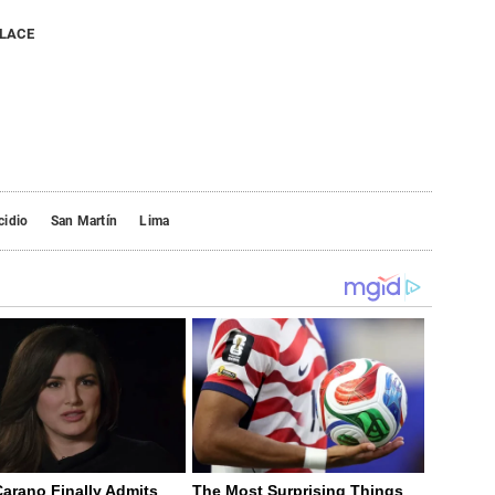
NLACE
cidio
San Martín
Lima