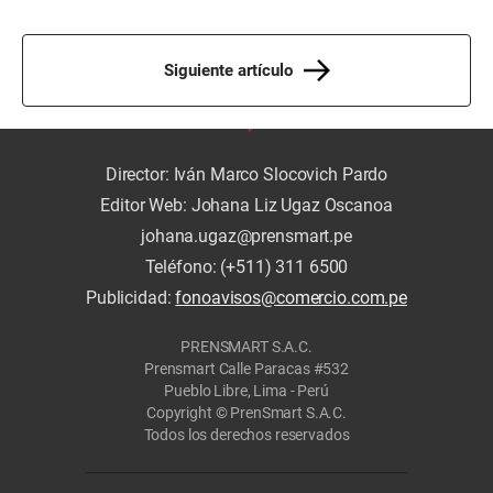
Siguiente artículo
Director: Iván Marco Slocovich Pardo
Editor Web: Johana Liz Ugaz Oscanoa
johana.ugaz@prensmart.pe
Teléfono: (+511) 311 6500
Publicidad:
fonoavisos@comercio.com.pe
PRENSMART S.A.C.
Prensmart Calle Paracas #532
Pueblo Libre, Lima - Perú
Copyright © PrenSmart S.A.C.
Todos los derechos reservados