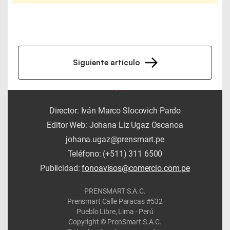
Siguiente artículo
Director: Iván Marco Slocovich Pardo
Editor Web: Johana Liz Ugaz Oscanoa
johana.ugaz@prensmart.pe
Teléfono: (+511) 311 6500
Publicidad:
fonoavisos@comercio.com.pe
PRENSMART S.A.C.
Prensmart Calle Paracas #532
Pueblo Libre, Lima - Perú
Copyright © PrenSmart S.A.C.