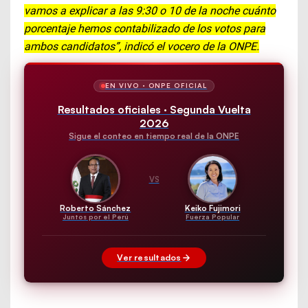
vamos a explicar a las 9:30 o 10 de la noche cuánto
porcentaje hemos contabilizado de los votos para
ambos candidatos”, indicó el vocero de la ONPE.
EN VIVO · ONPE OFICIAL
Resultados oficiales · Segunda Vuelta
2026
Sigue el conteo en tiempo real de la ONPE
VS
Roberto Sánchez
Keiko Fujimori
Juntos por el Perú
Fuerza Popular
Ver resultados