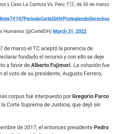
ltos y Caso La Cantuta Vs. Perú 🇵🇪 de 30 de marzo
zXnlw7
#147PeriodoCorteIDH
#ProtegiendoDerechos
hos Humanos (@CorteIDH)
March 31, 2022
7 de marzo el TC aceptó la ponencia de
declarar fundado el recurso y con ello se deje
lto a favor de
Alberto Fujimori
. La votación fue
on el voto de su presidente, Augusto Ferrero,
eas corpus fue interpuesto por
Gregorio Parco
 la Corte Suprema de Justicia, que dejó sin
ciembre de 2017, el entonces presidente
Pedro