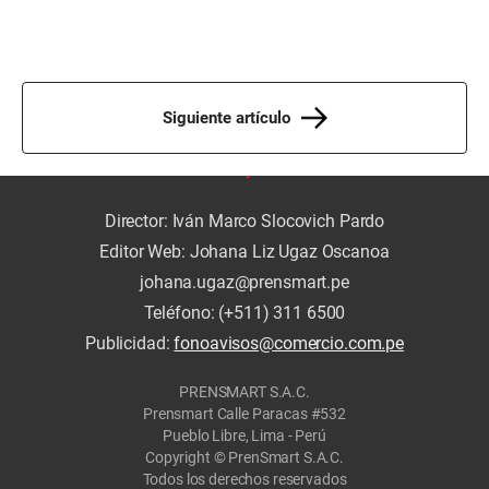
Siguiente artículo
Director: Iván Marco Slocovich Pardo
Editor Web: Johana Liz Ugaz Oscanoa
johana.ugaz@prensmart.pe
Teléfono: (+511) 311 6500
Publicidad:
fonoavisos@comercio.com.pe
PRENSMART S.A.C.
Prensmart Calle Paracas #532
Pueblo Libre, Lima - Perú
Copyright © PrenSmart S.A.C.
Todos los derechos reservados