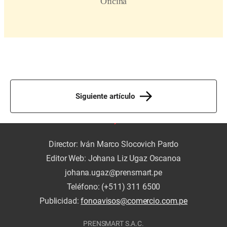
Siguiente artículo
Director: Iván Marco Slocovich Pardo
Editor Web: Johana Liz Ugaz Oscanoa
johana.ugaz@prensmart.pe
Teléfono: (+511) 311 6500
Publicidad:
fonoavisos@comercio.com.pe
PRENSMART S.A.C.