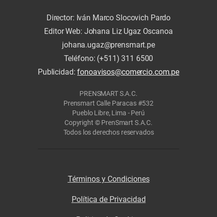
Director: Iván Marco Slocovich Pardo
Editor Web: Johana Liz Ugaz Oscanoa
johana.ugaz@prensmart.pe
Teléfono: (+511) 311 6500
Publicidad:
fonoavisos@comercio.com.pe
PRENSMART S.A.C.
Prensmart Calle Paracas #532
Pueblo Libre, Lima - Perú
Copyright © PrenSmart S.A.C.
Todos los derechos reservados
Términos y Condiciones
Política de Privacidad