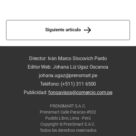
Siguiente artículo
Director: Iván Marco Slocovich Pardo
Editor Web: Johana Liz Ugaz Oscanoa
johana.ugaz@prensmart.pe
Teléfono: (+511) 311 6500
Publicidad:
fonoavisos@comercio.com.pe
PRENSMART S.A.C.
Prensmart Calle Paracas #532
Pueblo Libre, Lima - Perú
Copyright © PrenSmart S.A.C.
Todos los derechos reservados