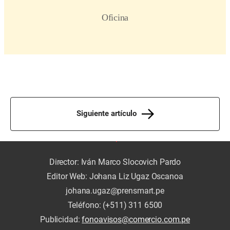
Siguiente artículo
Director: Iván Marco Slocovich Pardo
Editor Web: Johana Liz Ugaz Oscanoa
johana.ugaz@prensmart.pe
Teléfono: (+511) 311 6500
Publicidad:
fonoavisos@comercio.com.pe