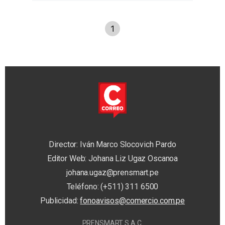
1
Director: Iván Marco Slocovich Pardo
Editor Web: Johana Liz Ugaz Oscanoa
johana.ugaz@prensmart.pe
Teléfono: (+511) 311 6500
Publicidad:
fonoavisos@comercio.com.pe
PRENSMART S.A.C.