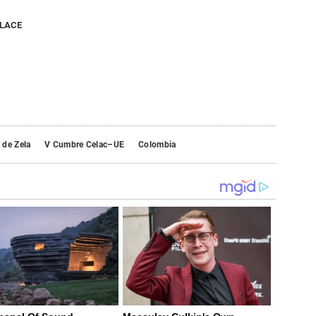
NLACE
 de Zela
V Cumbre Celac–UE
Colombia