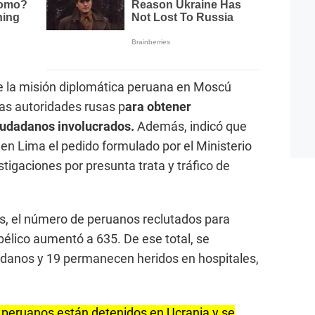
e la misión diplomática peruana en Moscú
las autoridades rusas p
ara obtener
ciudadanos involucrados.
Además, indicó que
 en Lima el pedido formulado por el Ministerio
stigaciones por presunta trata y tráfico de
s, el número de peruanos reclutados para
 bélico aumentó a 635. De ese total, se
adanos y 19 permanecen heridos en hospitales,
 peruanos están detenidos en Ucrania y se