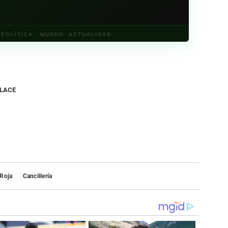
· POLÍTICA · MUNDO· ACTUALIDAD
NLACE
 Roja
Cancillería