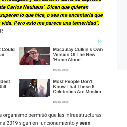
ente Carlos Neuhaus’. Dicen que quieren
 superen lo que hice, o sea me encantaría que
a vida. Pero esto me parece una temeridad”,
P.
e organismo permitió que las infraestructuras
ima 2019 sigan en funcionamiento y
sean