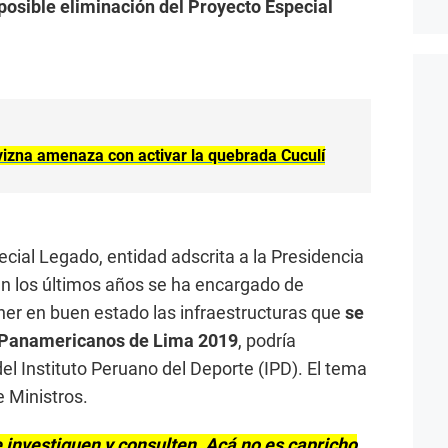
posible eliminación del Proyecto Especial
ovizna amenaza con activar la quebrada Cuculí
cial Legado, entidad adscrita a la Presidencia
en los últimos años se ha encargado de
ner en buen estado las infraestructuras que
se
s Panamericanos de Lima 2019
, podría
l Instituto Peruano del Deporte (IPD). El tema
e Ministros.
 investiguen y consulten. Acá no es capricho