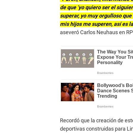
de que ‘yo quiero ser el sigui
superar, yo muy orgulloso que
mis hijos me superen, así es l
aseveró Carlos Neuhaus en RP
Recordó que la creación de est
deportivas construidas para L