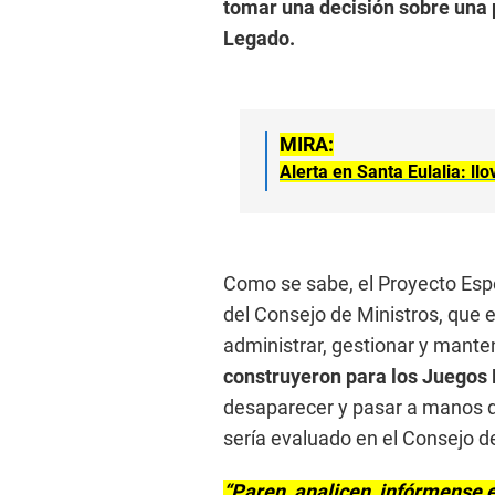
tomar una decisión sobre una 
Legado.
MIRA:
Alerta en Santa Eulalia: ll
Como se sabe, el Proyecto Espe
del Consejo de Ministros, que 
administrar, gestionar y mante
construyeron para los Juego
desaparecer y pasar a manos de
sería evaluado en el Consejo d
“Paren, analicen, infórmense e