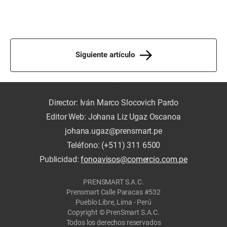
Siguiente artículo
Director: Iván Marco Slocovich Pardo
Editor Web: Johana Liz Ugaz Oscanoa
johana.ugaz@prensmart.pe
Teléfono: (+511) 311 6500
Publicidad:
fonoavisos@comercio.com.pe
PRENSMART S.A.C.
Prensmart Calle Paracas #532
Pueblo Libre, Lima - Perú
Copyright © PrenSmart S.A.C.
Todos los derechos reservados