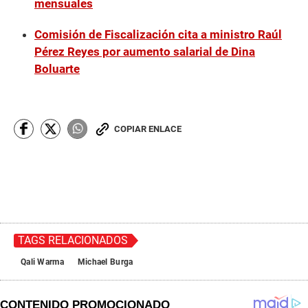
mensuales
Comisión de Fiscalización cita a ministro Raúl
Pérez Reyes por aumento salarial de Dina
Boluarte
COPIAR ENLACE
TAGS RELACIONADOS
Qali Warma
Michael Burga