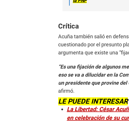
la PNP
Crítica
Acuña también salió en defensa
cuestionado por el presunto pl
argumenta que existe una “fijac
“Es una fijación de algunos me
eso se va a dilucidar en la Com
un presidente que provine del 
afirmó.
LE PUEDE INTERESAR
La Libertad: César Acuñ
en celebración de su c