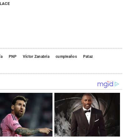
NLACE
ía
PNP
Víctor Zanabria
cumpleaños
Pataz