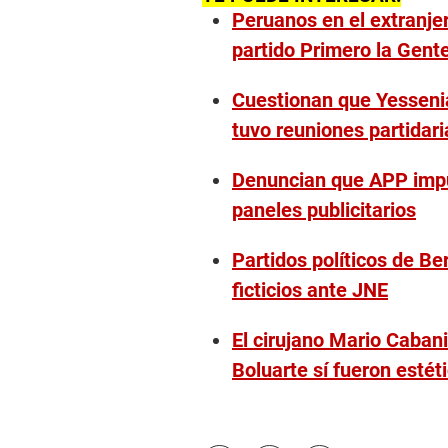
Peruanos en el extranje
partido Primero la Gent
Cuestionan que Yessenia
tuvo reuniones partidari
Denuncian que APP impu
paneles publicitarios
Partidos políticos de B
ficticios ante JNE
El cirujano Mario Cabani
Boluarte sí fueron estét