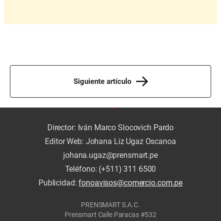
Siguiente artículo
Director: Iván Marco Slocovich Pardo
Editor Web: Johana Liz Ugaz Oscanoa
johana.ugaz@prensmart.pe
Teléfono: (+511) 311 6500
Publicidad:
fonoavisos@comercio.com.pe
PRENSMART S.A.C.
Prensmart Calle Paracas #532