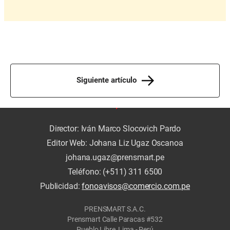
Siguiente artículo
Director: Iván Marco Slocovich Pardo
Editor Web: Johana Liz Ugaz Oscanoa
johana.ugaz@prensmart.pe
Teléfono: (+511) 311 6500
Publicidad:
fonoavisos@comercio.com.pe
PRENSMART S.A.C.
Prensmart Calle Paracas #532
Pueblo Libre, Lima - Perú