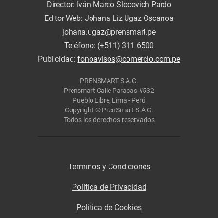
Director: Iván Marco Slocovich Pardo
Editor Web: Johana Liz Ugaz Oscanoa
johana.ugaz@prensmart.pe
Teléfono: (+511) 311 6500
Publicidad:
fonoavisos@comercio.com.pe
PRENSMART S.A.C.
Prensmart Calle Paracas #532
Pueblo Libre, Lima - Perú
Copyright © PrenSmart S.A.C.
Todos los derechos reservados
Términos y Condiciones
Política de Privacidad
Politica de Cookies