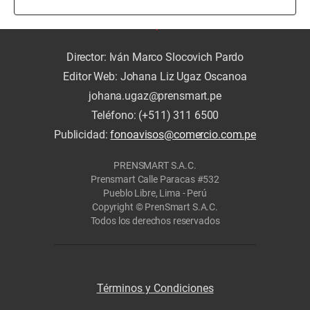
Director: Iván Marco Slocovich Pardo
Editor Web: Johana Liz Ugaz Oscanoa
johana.ugaz@prensmart.pe
Teléfono: (+511) 311 6500
Publicidad:
fonoavisos@comercio.com.pe
PRENSMART S.A.C.
Prensmart Calle Paracas #532
Pueblo Libre, Lima - Perú
Copyright © PrenSmart S.A.C.
Todos los derechos reservados
Términos y Condiciones