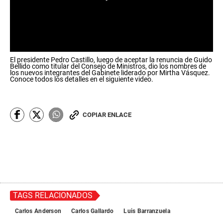
0
El presidente Pedro Castillo, luego de aceptar la renuncia de Guido
s
Bellido como titular del Consejo de Ministros, dio los nombres de
e
los nuevos integrantes del Gabinete liderado por Mirtha Vásquez.
c
Conoce todos los detalles en el siguiente video.
o
n
d
s
COPIAR ENLACE
o
f
0
s
e
c
o
n
d
s
TAGS RELACIONADOS
Carlos Anderson
Carlos Gallardo
Luis Barranzuela