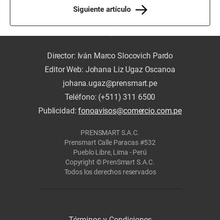
Siguiente artículo
Director: Iván Marco Slocovich Pardo
Editor Web: Johana Liz Ugaz Oscanoa
johana.ugaz@prensmart.pe
Teléfono: (+511) 311 6500
Publicidad:
fonoavisos@comercio.com.pe
PRENSMART S.A.C.
Prensmart Calle Paracas #532
Pueblo Libre, Lima - Perú
Copyright © PrenSmart S.A.C.
Todos los derechos reservados
Términos y Condiciones