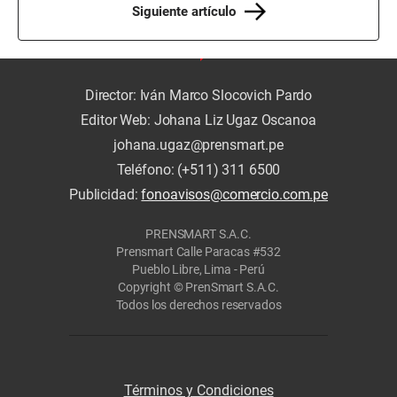
Siguiente artículo
Director: Iván Marco Slocovich Pardo
Editor Web: Johana Liz Ugaz Oscanoa
johana.ugaz@prensmart.pe
Teléfono: (+511) 311 6500
Publicidad:
fonoavisos@comercio.com.pe
PRENSMART S.A.C.
Prensmart Calle Paracas #532
Pueblo Libre, Lima - Perú
Copyright © PrenSmart S.A.C.
Todos los derechos reservados
Términos y Condiciones