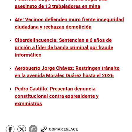
asesinato de 13 trabajadores en mina
Ate: Vecinos defienden muro frente inseguridad
ciudadana y rechazan demolición
Ciberdelincuencia: Sentencian a 6 años de
prisión a líder de banda criminal por fraude
informático
Aeropuerto Jorge Chávez: Restringen tránsito
en la avenida Morales Duárez hasta el 2026
Pedro Castillo: Presentan denuncia
constitucional contra expresidente y
exministros
COPIAR ENLACE