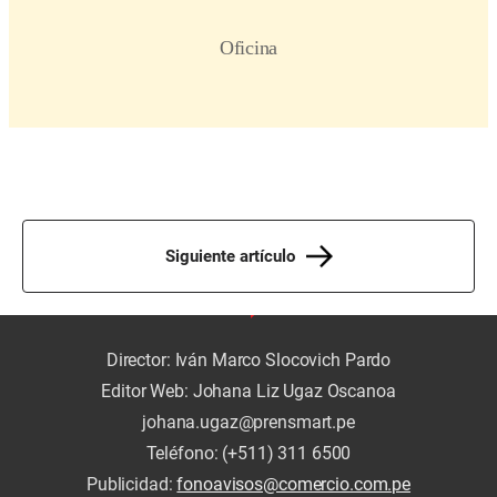
Siguiente artículo
Director: Iván Marco Slocovich Pardo
Editor Web: Johana Liz Ugaz Oscanoa
johana.ugaz@prensmart.pe
Teléfono: (+511) 311 6500
Publicidad:
fonoavisos@comercio.com.pe