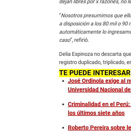
dejan libres por x razones, no
“
Nosotros presumimos que ellos
a disposición a los 80 mil o 90
automáticamente lo ingresamos
caso
”, refirió.
Delia Espinoza no descarta que
registro duplicado, triplicado, e
TE PUEDE INTERESAR
José Ordinola exige al n
Universidad Nacional de
Criminalidad en el Per
los últimos siete años
Roberto Pereira sobre le