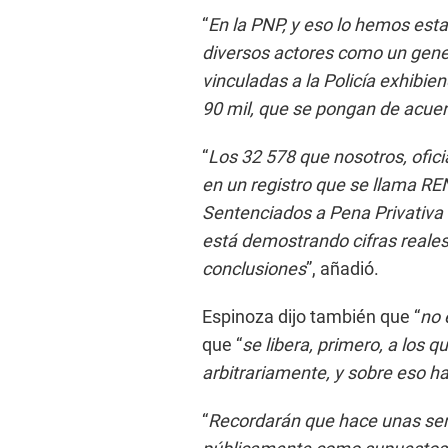
“
En la PNP, y eso lo hemos es
diversos actores como un gener
vinculadas a la Policía exhibie
90 mil, que se pongan de acuer
“
Los 32 578 que nosotros, ofic
en un registro que se llama R
Sentenciados a Pena Privativa d
está demostrando cifras reales
conclusiones
”, añadió.
Espinoza dijo también que “
no 
que “
se libera, primero, a los
arbitrariamente, y sobre eso h
“
Recordarán que hace unas se