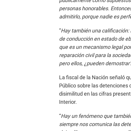
públicamente como supuestos e
personas honorables. Entonces,
admitirlo, porque nadie es perf
“
Hay también una calificación: l
de conducción en estado de ebr
que es un mecanismo legal por e
reparación civil para la socied
pero ellos, ¿pueden demostrar
La fiscal de la Nación señaló q
Público sobre las detenciones q
disimilitud en las cifras present
Interior.
“
Hay un fenómeno que también, 
siempre nos comunica las deten