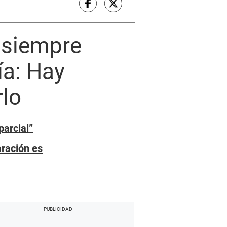
 siempre
ía: Hay
rlo
parcial”
aración es