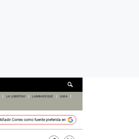
Cuadro
de
búsqueda
LA LIBERTAD
LAMBAYEQUE
LIMA
Añadir
Correo
como fuente preferida en