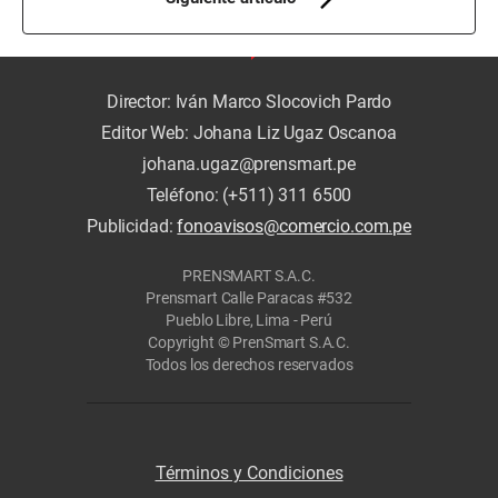
Director: Iván Marco Slocovich Pardo
Editor Web: Johana Liz Ugaz Oscanoa
johana.ugaz@prensmart.pe
Teléfono: (+511) 311 6500
Publicidad:
fonoavisos@comercio.com.pe
PRENSMART S.A.C.
Prensmart Calle Paracas #532
Pueblo Libre, Lima - Perú
Copyright © PrenSmart S.A.C.
Todos los derechos reservados
Términos y Condiciones