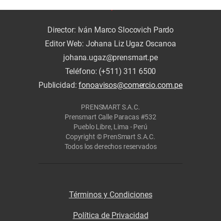
Director: Iván Marco Slocovich Pardo
Editor Web: Johana Liz Ugaz Oscanoa
johana.ugaz@prensmart.pe
Teléfono: (+511) 311 6500
Publicidad:
fonoavisos@comercio.com.pe
PRENSMART S.A.C.
Prensmart Calle Paracas #532
Pueblo Libre, Lima - Perú
Copyright © PrenSmart S.A.C.
Todos los derechos reservados
Términos y Condiciones
Política de Privacidad