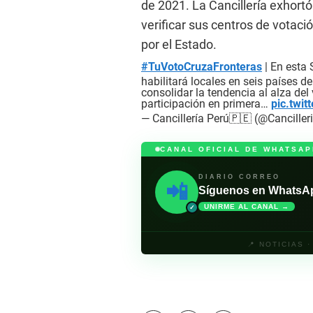
de 2021. La Cancillería exhortó
verificar sus centros de votaci
por el Estado.
#TuVotoCruzaFronteras
| En esta 
habilitará locales en seis países 
consolidar la tendencia al alza del 
participación en primera…
pic.twi
— Cancillería Perú🇵🇪 (@Cancille
CANAL OFICIAL DE WHATSAP
DIARIO CORREO
📲
Síguenos en WhatsApp 
UNIRME AL CANAL →
✓
📍 NOTICIAS 