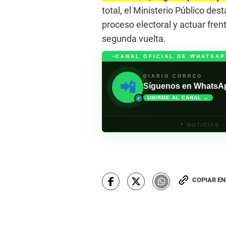
total, el Ministerio Público de
proceso electoral y actuar fren
segunda vuelta.
CANAL OFICIAL DE WHATSAP
DIARIO CORREO
📲
Síguenos en WhatsApp 
UNIRME AL CANAL →
✓
📍 NOTICIAS 
COPIAR E