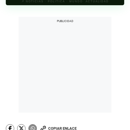
📍 NOTICIAS · POLÍTICA · MUNDO· ACTUALIDAD
COPIAR ENLACE