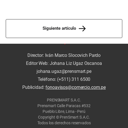
Siguiente artículo
Director: Iván Marco Slocovich Pardo
Editor Web: Johana Liz Ugaz Oscanoa
johana.ugaz@prensmart.pe
Teléfono: (+511) 311 6500
Publicidad:
fonoavisos@comercio.com.pe
PRENSMART S.A.C.
Prensmart Calle Paracas #532
Pueblo Libre, Lima - Perú
Copyright © PrenSmart S.A.C.
Todos los derechos reservados