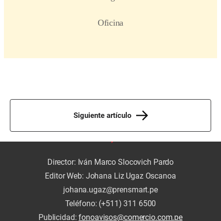
Siguiente artículo
Director: Iván Marco Slocovich Pardo
Editor Web: Johana Liz Ugaz Oscanoa
johana.ugaz@prensmart.pe
Teléfono: (+511) 311 6500
Publicidad:
fonoavisos@comercio.com.pe