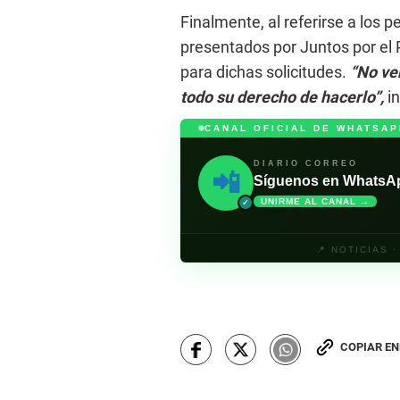
Finalmente, al referirse a los
presentados por Juntos por el
para dichas solicitudes.
“No vem
todo su derecho de hacerlo”,
i
CANAL OFICIAL DE WHATSAP
DIARIO CORREO
📲
Síguenos en WhatsApp 
UNIRME AL CANAL →
✓
📍 NOTICIAS 
COPIAR E