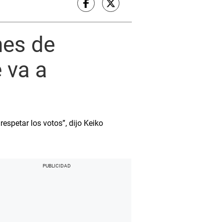
nes de
 va a
spetar los votos”, dijo Keiko