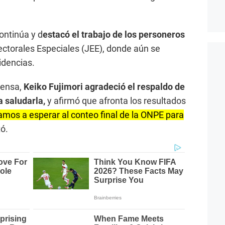
ontinúa y d
estacó el trabajo de los personeros
lectorales Especiales (JEE), donde aún se
idencias.
rensa,
Keiko Fujimori agradeció el respaldo de
 saludarla,
y afirmó que afronta los resultados
amos a esperar al conteo final de la ONPE para
tó.