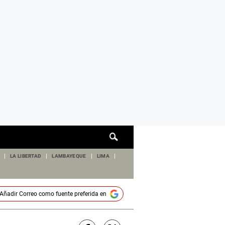
Cuadro
de
búsqueda
LA LIBERTAD
LAMBAYEQUE
LIMA
Añadir
Correo
como fuente preferida en