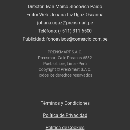
Director: Iván Marco Slocovich Pardo
Editor Web: Johana Liz Ugaz Oscanoa
johana.ugaz@prensmart.pe
Teléfono: (+511) 311 6500
Publicidad:
fonoavisos@comercio.com.pe
PRENSMART S.A.C.
Prensmart Calle Paracas #532
Pueblo Libre, Lima - Perú
Copyright © PrenSmart S.A.C.
Todos los derechos reservados
Términos y Condiciones
Política de Privacidad
Politica de Cookies