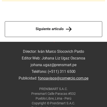
Siguiente artículo
Director: Iván Marco Slocovich Pardo
Editor Web: Johana Liz Ugaz Oscanoa
johana.ugaz@prensmart.pe
Teléfono: (+511) 311 6500
Publicidad:
fonoavisos@comercio.com.pe
PRENSMART S.A.C.
Prensmart Calle Paracas #532
Pueblo Libre, Lima - Perú
Copyright © PrenSmart S.A.C.