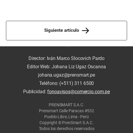
Siguiente artículo
Director: Iván Marco Slocovich Pardo
Editor Web: Johana Liz Ugaz Oscanoa
johana.ugaz@prensmart.pe
Teléfono: (+511) 311 6500
Publicidad:
fonoavisos@comercio.com.pe
PRENSMART S.A.C.
Prensmart Calle Paracas #532
Pueblo Libre, Lima - Perú
Copyright © PrenSmart S.A.C.
Todos los derechos reservados