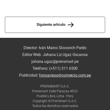
Siguiente artículo
Director: Iván Marco Slocovich Pardo
Editor Web: Johana Liz Ugaz Oscanoa
johana.ugaz@prensmart.pe
Teléfono: (+511) 311 6500
Publicidad:
fonoavisos@comercio.com.pe
PRENSMART S.A.C.
Prensmart Calle Paracas #532
Pueblo Libre, Lima - Perú
Copyright © PrenSmart S.A.C.
Todos los derechos reservados