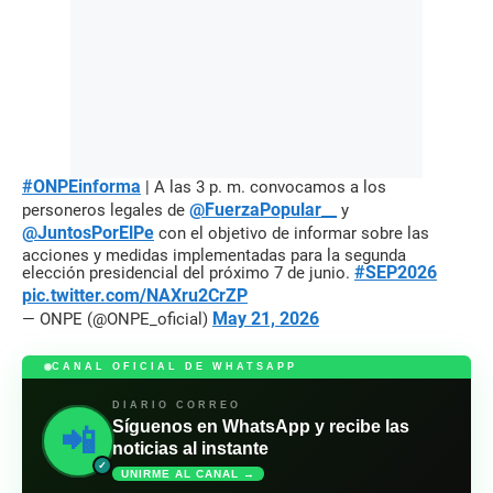
#ONPEinforma
| A las 3 p. m. convocamos a los
@FuerzaPopular__
personeros legales de
y
@JuntosPorElPe
con el objetivo de informar sobre las
acciones y medidas implementadas para la segunda
#SEP2026
elección presidencial del próximo 7 de junio.
pic.twitter.com/NAXru2CrZP
May 21, 2026
— ONPE (@ONPE_oficial)
CANAL OFICIAL DE WHATSAPP
DIARIO CORREO
Síguenos en WhatsApp y recibe las
📲
noticias al instante
✓
UNIRME AL CANAL →