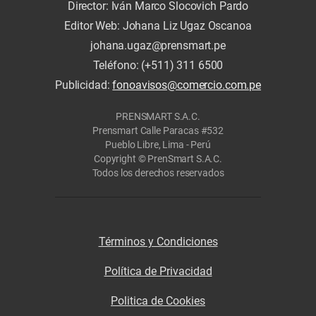
Director: Iván Marco Slocovich Pardo
Editor Web: Johana Liz Ugaz Oscanoa
johana.ugaz@prensmart.pe
Teléfono: (+511) 311 6500
Publicidad:
fonoavisos@comercio.com.pe
PRENSMART S.A.C.
Prensmart Calle Paracas #532
Pueblo Libre, Lima - Perú
Copyright © PrenSmart S.A.C.
Todos los derechos reservados
Términos y Condiciones
Política de Privacidad
Politica de Cookies