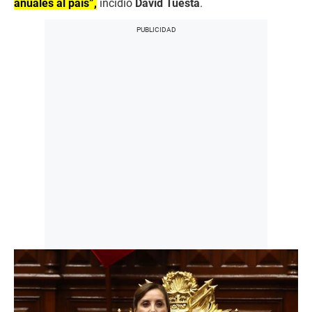
anuales al país”,
incidió
David Tuesta
.