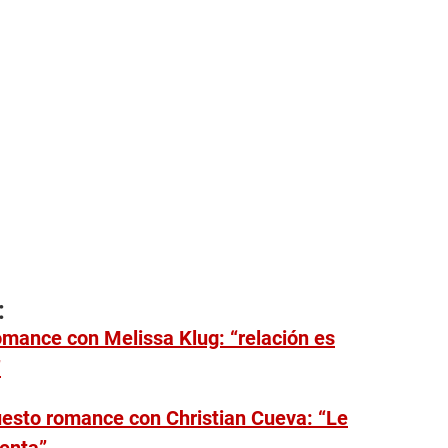
:
omance con Melissa Klug: “relación es
”
uesto romance con Christian Cueva: “Le
ienta”